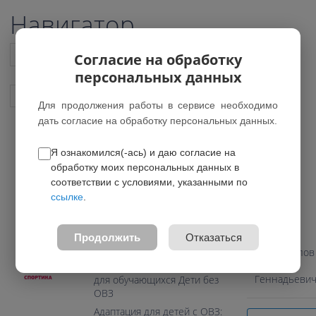
Навигатор
Список всех программ
Согласие на обработку
персональных данных
Показать подобные программы
Для продолжения работы в сервисе необходимо
дать согласие на обработку персональных данных.
Я ознакомился(-ась) и даю согласие на
ФК Кристалл
обработку моих персональных данных в
соответствии с условиями, указанными по
0.0
ссылке
.
Педагог
Возраст: 7-12 лет
Направление:
Продолжить
Отказаться
Физкультурно-спортивное
Притужалов
Дмитрий
Программа предназначена
Геннадьеви
для обучающихся Дети без
ОВЗ
Адаптация для детей с ОВЗ: