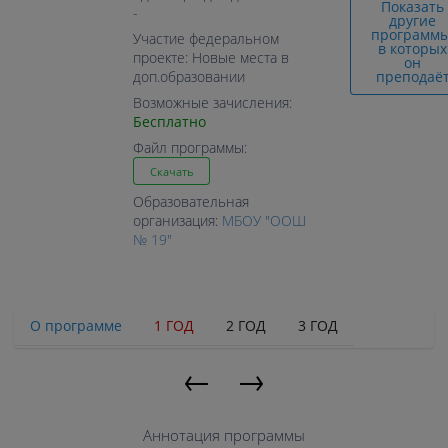
Показать
-
другие
программы
Участие федеральном
в которых
проекте: Новые места в
он
преподаё
доп.образовании
Возможные зачисления:
Бесплатно
Файл программы:
Скачать
Образовательная
организация:
МБОУ "ООШ
№ 19"
О программе
1 ГОД
2 ГОД
3 ГОД
←
→
Аннотация программы