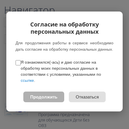
Навигатор
Список всех программ
Согласие на обработку
персональных данных
Показать подобные программы
Для продолжения работы в сервисе необходимо
дать согласие на обработку персональных данных.
Я ознакомился(-ась) и даю согласие на
Звонкая струна
обработку моих персональных данных в
*Нет действующих групп
соответствии с условиями, указанными по
ссылке
.
0.0
Возраст: 10-15 лет
Продолжить
Отказаться
Направление:
Художественное
Программа предназначена
для обучающихся Дети без
ОВЗ