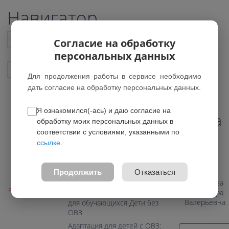
Навигатор
Список всех программ
Согласие на обработку
персональных данных
Показать подобные программы
Для продолжения работы в сервисе необходимо
дать согласие на обработку персональных данных.
Я ознакомился(-ась) и даю согласие на
Общая физическая подготовка
обработку моих персональных данных в
соответствии с условиями, указанными по
0.0
ссылке
.
Педагог
Возраст: 7-12 лет
Направление:
Продолжить
Отказаться
Физкультурно-спортивное
Максудова
Александра
Программа предназначена
Валерьевна
для обучающихся Дети без
ОВЗ
Адаптация для детей с ОВЗ: