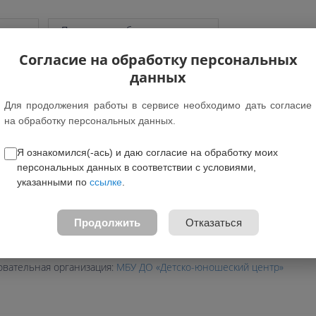
грамм
Показать подобные программы
Согласие на обработку персональных
данных
Для продолжения работы в сервисе необходимо дать согласие
на обработку персональных данных.
т: 7-16 лет
вление: Художественное
Я ознакомился(-ась) и даю согласие на обработку моих
персональных данных в соответствии с условиями,
амма предназначена для обучающихся Дети без ОВЗ
указанными по
ссылке
.
ция для детей с ОВЗ: -
е федеральном проекте: Нет
Продолжить
Отказаться
жные зачисления:
Cертификат ПФ
программы:
Скачать
овательная организация:
МБУ ДО «Детско-юношеский центр»