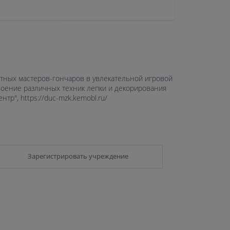
тных мастеров-гончаров в увлекательной игровой
своение различных техник лепки и декорирования
р", https://duc-mzk.kemobl.ru/
Зарегистрировать учреждение