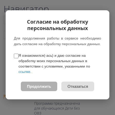
Навигатор
Список всех программ
Согласие на обработку
персональных данных
Показать подобные программы
Для продолжения работы в сервисе необходимо
дать согласие на обработку персональных данных.
Я ознакомился(-ась) и даю согласие на
Занимательный мир
обработку моих персональных данных в
компьютера
соответствии с условиями, указанными по
ссылке
.
*Нет действующих групп
0.0
Продолжить
Отказаться
Возраст: 7-11 лет
Направление: Техническое
Программа предназначена
для обучающихся Дети без
ОВЗ