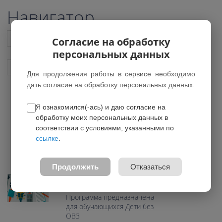
Навигатор
Список всех программ
Согласие на обработку
персональных данных
Показать подобные программы
Для продолжения работы в сервисе необходимо
дать согласие на обработку персональных данных.
Я ознакомился(-ась) и даю согласие на
"Школьный пресс-центр"
обработку моих персональных данных в
*Программа была удалена
соответствии с условиями, указанными по
ссылке
.
0.0
Возраст: 10-16 лет
Продолжить
Отказаться
Направление: Социально-
гуманитарное
Программа предназначена
для обучающихся Дети без
ОВЗ